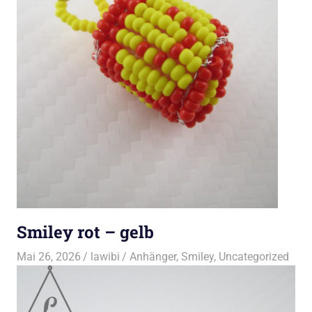
Smiley rot – gelb
Mai 26, 2026
lawibi
Anhänger
,
Smiley
,
Uncategorized