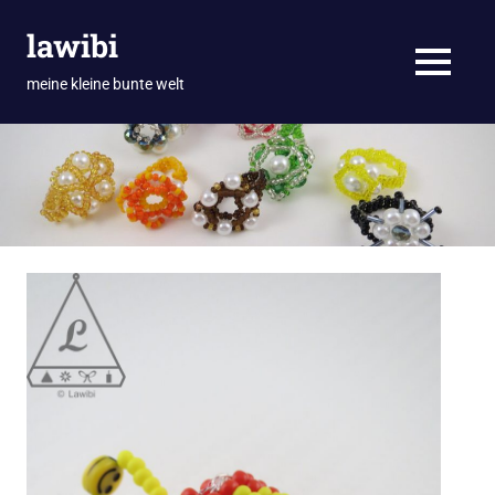
Zum
lawibi
Inhalt
springen
MENÜ
meine kleine bunte welt