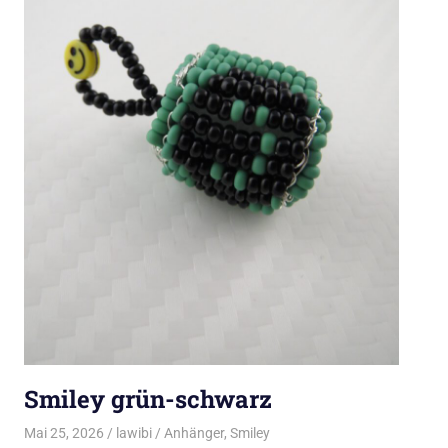
Smiley grün-schwarz
Mai 25, 2026
lawibi
Anhänger
,
Smiley