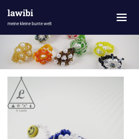
Zum
lawibi
Inhalt
springen
MENÜ
meine kleine bunte welt