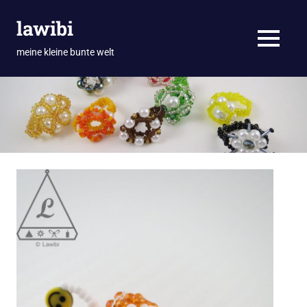
Zum
lawibi
Inhalt
springen
MENÜ
meine kleine bunte welt