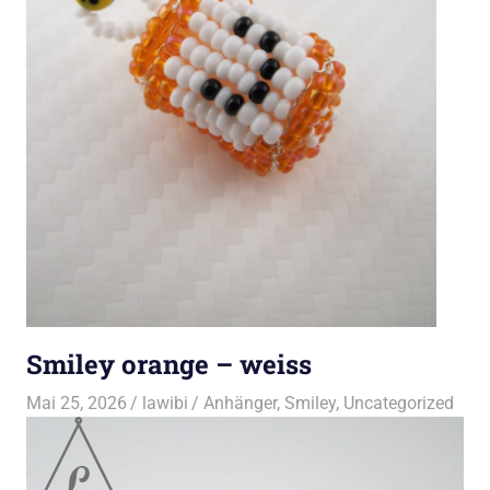
Smiley orange – weiss
Mai 25, 2026
lawibi
Anhänger
,
Smiley
,
Uncategorized