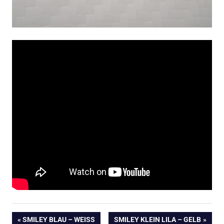
Beitragsnavigation
VORHERIGER
NÄCHSTER
SMILEY BLAU – WEISS
SMILEY KLEIN LILA – GELB