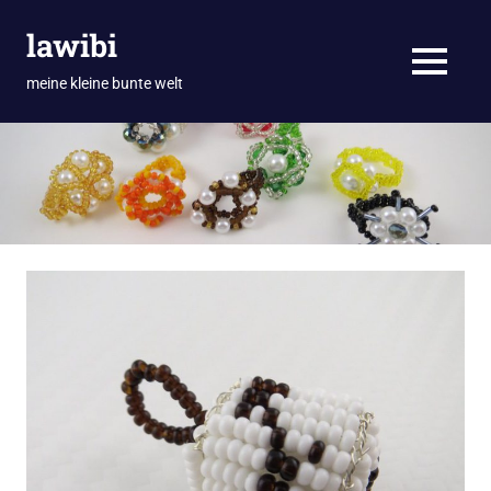
Zum
lawibi
Inhalt
springen
MENÜ
meine kleine bunte welt