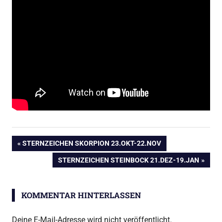
Beitragsnavigation
VORHERIGER
STERNZEICHEN SKORPION 23.OKT-22.NOV
BEITRAG:
NÄCHSTER
STERNZEICHEN STEINBOCK 21.DEZ-19.JAN
BEITRAG:
KOMMENTAR HINTERLASSEN
Deine E-Mail-Adresse wird nicht veröffentlicht.